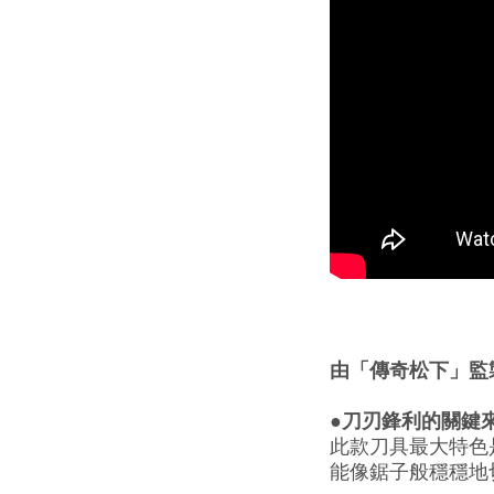
由「傳奇松下」監
●刀刃鋒利的關鍵
此款刀具最大特色
能像鋸子般穩穩地