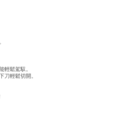
。
能輕鬆駕馭。
下刀輕鬆切開。
!