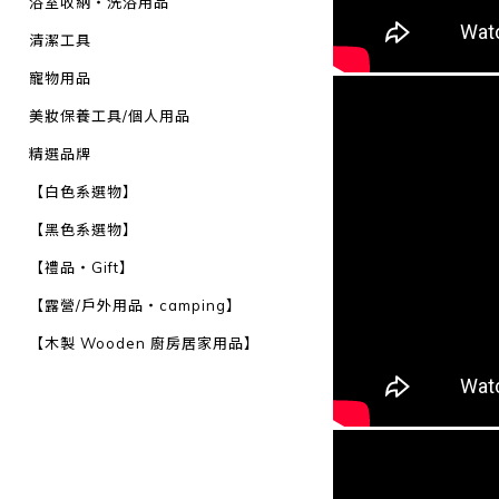
浴室收納・洗浴用品
清潔工具
寵物用品
美妝保養工具/個人用品
精選品牌
【白色系選物】
【黑色系選物】
【禮品・Gift】
【露營/戶外用品・camping】
【木製 Wooden 廚房居家用品】