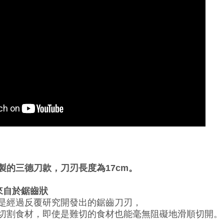
製的三德刀款，刀刃長度為17cm。
來自於鋸齒狀
是經過反覆研究開發出的鋸齒刀刃，
切割食材，即使是難切的食材也能毫無阻礙地滑順切開。