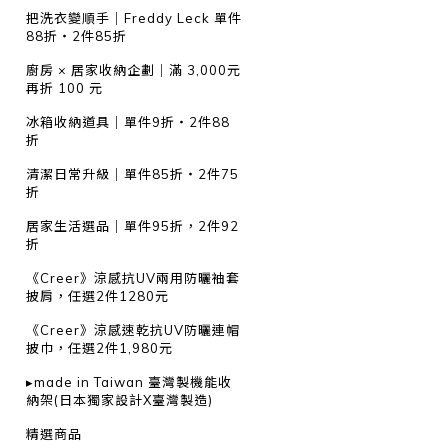
把洗衣變順手｜Freddy Leck 單件
88折・2件85折
廚房 × 居家收納企劃｜滿 3,000元
再折 100 元
冰箱收納道具｜單件9折・2件88
折
清潔日常升級｜單件85折・2件75
折
居家生活選品｜單件95折，2件92
折
《Creer》涼感抗UV兩用防曬袖套
披肩，任選2件1280元
《Creer》涼感速乾抗UV防曬連帽
披巾，任選2件1,980元
▸made in Taiwan 臺灣製機能收
納架(日本獨家設計X臺灣製造)
精選商品