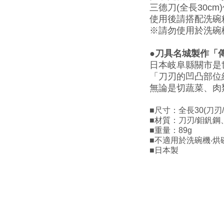
三德刀(全長30cm
使用後請搭配洗碗
※請勿使用於洗碗
●刀具名城製作「
日本岐阜縣關市是
「刀刃的凹凸部位
無論是切蔬菜、肉
■尺寸：全長30(刀刃/長
■材質：刀刃/鉬釩鋼
■重量：89g
■不適用於洗碗機‧烘
■日本製