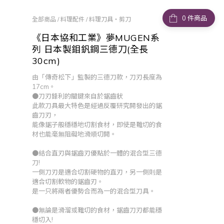
件商品
全部商品
/
料理配件
/
料理刀具・剪刀
《日本協和工業》夢MUGEN系
列 日本製鉬釩鋼三德刀(全長
30cm)
由「傳奇松下」監製的三德刀款，刀刃長度為
17cm。
●刀刃鋒利的關鍵來自於鋸齒狀
此款刀具最大特色是經過反覆研究開發出的鋸
齒刀刃，
能像鋸子般穩穩地切割食材，即使是難切的食
材也能毫無阻礙地滑順切開。
●結合直刃與鋸齒刃優點於一體的混合型三德
刀! 
一側刀刃是適合切割硬物的直刃，另一側則是
適合切割軟物的鋸齒刃。
是一只將兩者優勢合而為一的混合型刀具。
●無論是滑溜或難切的食材，鋸齒刀刃都能穩
穩切入! 