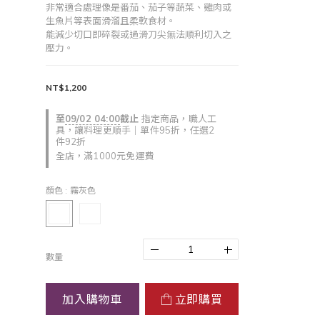
非常適合處理像是番茄、茄子等蔬菜、雞肉或
生魚片等表面滑溜且柔軟食材。
能減少切口即碎裂或過滑刀尖無法順利切入之
壓力。
NT$1,200
至
09/02 04:00
截止
指定商品，職人工
具，讓料理更順手｜單件95折，任選2
件92折
全店，滿1000元免運費
顏色
: 霧灰色
數量
加入購物車
立即購買