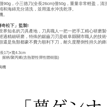
)僅90g，小三德刀(全長26cm)僅50g，重量非常輕盈，
精和海綿充分清洗，並用溫水沖洗乾淨。
機。
傳奇松下」監製!
世界知名的刀具產地，刀具職人一把一把手工精心研磨製
經過精細研磨，特殊的鋸齒刀刃是岐阜縣關市職人的技術
類還是魚類都豪不費力順利下刀，耐久度壓倒性持久的鋒
17)×寬4.3cm
、握柄/聚丙烯(含熱塑性彈性體樹脂)
碗機