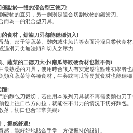
刃優點於一體的混合型三德刀!
割硬物的直刃，另一側則是適合切割軟物的鋸齒刃。
合而為一的混合型刀具。
切的食材，鋸齒刀刃都能穩穩切入!
番茄、茄子等蔬菜、雞肉或生魚片等表面滑溜且柔軟食材
或過滑刀尖無法順利切入之壓力。
類、蔬菜的三德刀大小!南瓜等較硬食材也難不倒!
中最熟悉的刀具，使用時會讓人有安定感這點連初學者也
魚類和蔬菜等各種食材，牛蒡或南瓜等硬質食材也能穩穩
活躍!
門的麵包刀裁切，若使用本系列刀具就不再需要麵包刀了
麵包上往自己方向拉，就能在不出力的情況下切好麵包。
散落，切口也會非常美觀♪
計，握感舒適!
質感，能好好地貼合手掌，方便握持的設計。