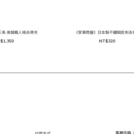
三条 黑鋼職人級去骨夾
《家事問屋》日本製不鏽鋼拔刺去
$1,350
NT$320
客服信箱
付款方式