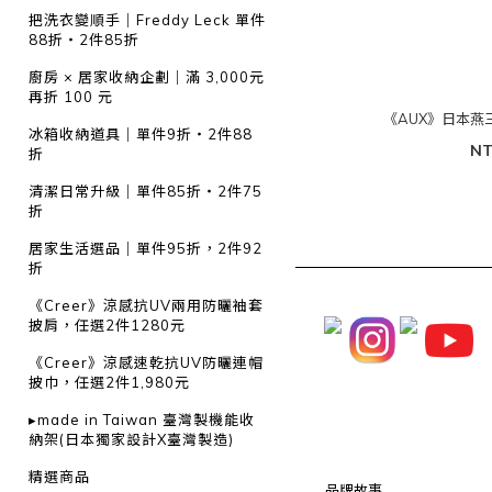
把洗衣變順手｜Freddy Leck 單件
88折・2件85折
廚房 × 居家收納企劃｜滿 3,000元
再折 100 元
《AUX》日本燕
冰箱收納道具｜單件9折・2件88
NT
折
清潔日常升級｜單件85折・2件75
折
居家生活選品｜單件95折，2件92
折
《Creer》涼感抗UV兩用防曬袖套
披肩，任選2件1280元
《Creer》涼感速乾抗UV防曬連帽
披巾，任選2件1,980元
▸made in Taiwan 臺灣製機能收
納架(日本獨家設計X臺灣製造)
精選商品
品牌故事