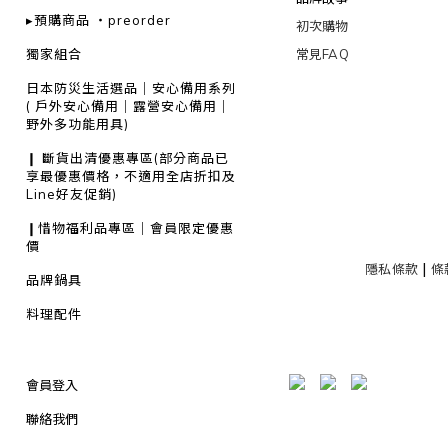
▸預購商品 ・preorder
初次購物
獨家組合
常見FAQ
日本防災生活選品｜安心備用系列
( 戶外安心備用｜露營安心備用｜
野外多功能用具)
❙ 斷貨出清優惠專區(部分商品已
享最優惠價格，不適用全店折扣及
Line好友促銷)
❙惜物福利品專區｜會員限定優惠
價
|
隱私條款
條
品牌鍋具
料理配件
廚房收納
餐具食器
會員登入
居家生活用品/收納
聯絡我們