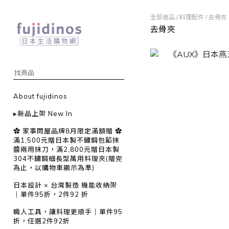
全部商品
/
料理配件
/
去骨夾
去骨夾
About fujidinos
▸新品上架 New In
✿ 家事問屋品牌8月限定滿額贈 ✿
滿1,500元贈日本製不鏽鋼包餡抹
醬兩用抹刀，滿2,800元贈日本製
304不鏽鋼細長型萬用料理夾(贈完
為止，以購物車顯示為準)
日本設計 × 台灣製造 機能收納架
｜單件95折，2件92 折
職人工具，讓料理更順手｜單件95
折，任選2件92折