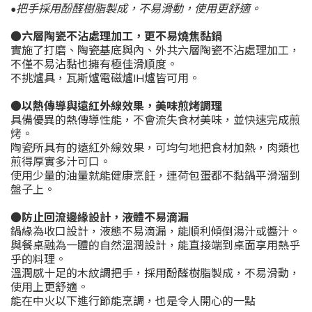
•把手採用酚醛樹脂製成，不易滑動，使用更舒適。
●六層陶瓷不沾處理加工，更不易燒焦黏鍋
實施了打磨、陶瓷基底與內、外共六層陶瓷不沾處理加工，
不僅不易沾黏也擁有極佳滑順度。
不挑爐具，瓦斯爐電磁爐IH爐皆可用。
●以熱傳導與遠紅外線效果，美味煎烤調理
具備優異的熱傳導性能，不會流失食材美味，並快速完成煎
烤。
陶瓷所具有的遠紅外線效果，可均勻地把食材加熱，肉類也
煎得厚實多汁可口。
使用少量的油量就能健康烹飪，連荷包蛋都不黏鍋平滑溜到
盤子上。
●防止回流邊緣設計，液體不易滴漏
鍋緣為收口設計，液態不易滴漏，能順利傾倒湯汁或醬汁。
與餐桌融為一體的自然溫潤設計，能直接端到桌面享用熱乎
乎的料理。
溫潤感十足的木紋調把手，採用酚醛樹脂製成，不易滑動，
使用上更舒適。
能在中火以下進行節能烹調，也是令人開心的一點