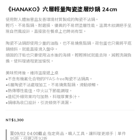
《HANAKO》六層輕量陶瓷塗層炒鍋 24cm
使用對人體無害且友善環境材質製成的陶瓷不沾鍋。
輕巧、不易黏鍋、耐磨損、優異的不易燃塗層性能。溫潤木紋調把手呈
現自然風設計，直接放在餐桌上也時尚有型。
陶瓷不沾鍋即使用少量的油脂，也不易燒焦黏鍋，荷包蛋也只需將平底
鍋傾斜，就能直接滑入盤中。
頑固的汙垢也只要使用沾水後的海綿，輕輕擦拭就能去除，減輕洗碗負
擔，使料理過程更加愉悅。
美味煎烤後，維持溫度遞上桌
•不含有機氟化合物的PFAS-free陶瓷不沾鍋具。
•6層陶瓷不沾處理加工，不易燒焦黏鍋，滑動順暢。
•熱傳導性能佳，中火以下節能調理。
•遠紅外線效果均勻加熱，料理厚實多汁。
•鍋緣為收口設計，引流傾倒不滴漏。
NT$1,300
至
09/02 04:00
截止
指定商品，職人工具，讓料理更順手｜單件
95折，任選2件92折