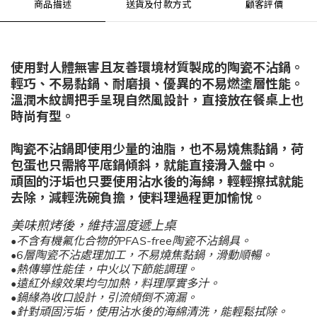
商品描述
送貨及付款方式
顧客評價
使用對人體無害且友善環境材質製成的陶瓷不沾鍋。
輕巧、不易黏鍋、耐磨損、優異的不易燃塗層性能。
溫潤木紋調把手呈現自然風設計，直接放在餐桌上也
時尚有型。
陶瓷不沾鍋即使用少量的油脂，也不易燒焦黏鍋，荷
包蛋也只需將平底鍋傾斜，就能直接滑入盤中。
頑固的汙垢也只要使用沾水後的海綿，輕輕擦拭就能
去除，減輕洗碗負擔，使料理過程更加愉悅。
美味煎烤後，維持溫度遞上桌
•不含有機氟化合物的PFAS-free陶瓷不沾鍋具。
•6層陶瓷不沾處理加工，不易燒焦黏鍋，滑動順暢。
•熱傳導性能佳，中火以下節能調理。
•遠紅外線效果均勻加熱，料理厚實多汁。
•鍋緣為收口設計，引流傾倒不滴漏。
•針對頑固污垢，使用沾水後的海綿清洗，能輕鬆拭除。