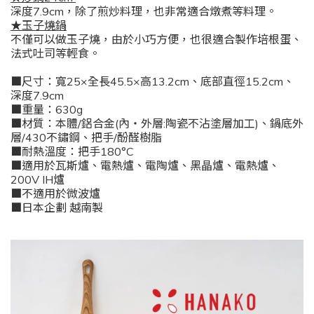
深度7.9cm，除了煎炒料理，也非常適合燉煮等料理。
★玉子燒鍋
不僅可以做玉子燒，由於小巧方便，也很適合製作培根蛋、
法式吐司等輕食。
■尺寸：寬25×全長45.5×高13.2cm、底部直徑15.2cm、
深度7.9cm
■重量：630g
■材質：本體/鋁合金(內‧外層:陶瓷不沾塗層加工)、鍋底外
層/430不鏽鋼、把手/酚醛樹脂
■耐熱溫度：把手180°C
■適用於瓦斯爐、電熱爐、電陶爐、黑晶爐、電熱爐、
200V IH爐
■不適用於微波爐
■日本企劃 越南製