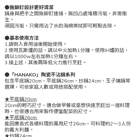
●無鉚釘設計更好清潔
鍋身與把手之間無鉚釘連接，無凹凸處堆積污垢，非常衛
生。
頑固污垢，只需用沾了水的海綿擦拭即可輕鬆去除。
●基本使用方法
1.請倒入食用油後開始使用。
2.使用瓦斯爐的話，請以中火加熱1分鐘。使用IH爐的話，
請以1000w左右加熱1分鐘左右。
3.接上述，其後再降低火力進行烹飪。
●「HANAKO」陶瓷不沾鍋系列
包含平底鍋20cm、平底鍋26cm、炒鍋24cm、玉子燒鍋等
選擇，可依家庭人數或用途搭配使用。
★平底鍋20cm
20cm的輕巧尺寸，適合做早餐或是想快速烹飪出一道料理
時，也很適合用來製作便當配菜的尺寸。
★平底鍋26cm
能因應各式各樣料理的萬用尺寸26cm，可料理約2～3人份
的義大利麵。
★炒鍋24cm