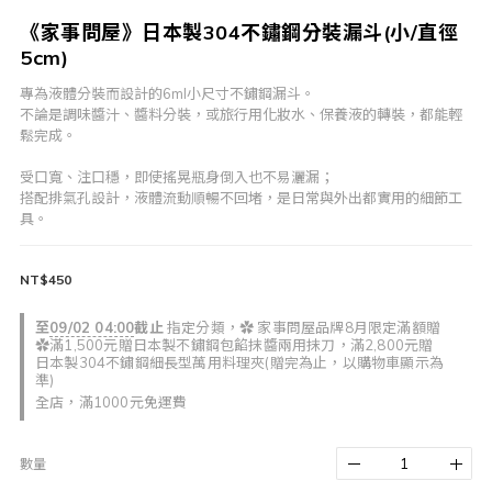
《家事問屋》日本製304不鏽鋼分裝漏斗(小/直徑
5cm)
專為液體分裝而設計的6ml小尺寸不鏽鋼漏斗。
不論是調味醬汁、醬料分裝，或旅行用化妝水、保養液的轉裝，都能輕
鬆完成。
受口寬、注口穩，即使搖晃瓶身倒入也不易灑漏；
搭配排氣孔設計，液體流動順暢不回堵，是日常與外出都實用的細節工
具。
NT$450
至
09/02 04:00
截止
指定分類，✿ 家事問屋品牌8月限定滿額贈
✿滿1,500元贈日本製不鏽鋼包餡抹醬兩用抹刀，滿2,800元贈
日本製304不鏽鋼細長型萬用料理夾(贈完為止，以購物車顯示為
準)
全店，滿1000元免運費
數量