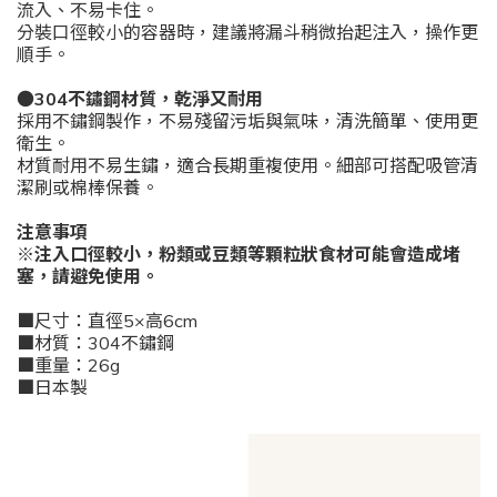
流入、不易卡住。
分裝口徑較小的容器時，建議將漏斗稍微抬起注入，操作更
順手。
●304不鏽鋼材質，乾淨又耐用
採用不鏽鋼製作，不易殘留污垢與氣味，清洗簡單、使用更
衛生。
材質耐用不易生鏽，適合長期重複使用。細部可搭配吸管清
潔刷或棉棒保養。
注意事項
※注入口徑較小，粉類或豆類等顆粒狀食材可能會造成堵
塞，請避免使用。
■尺寸：直徑5×高6cm
■材質：304不鏽鋼
■重量：26g
■日本製