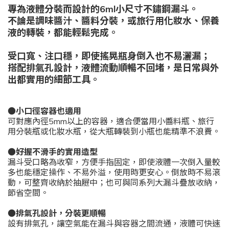
專為液體分裝而設計的6ml小尺寸不鏽鋼漏斗。
不論是調味醬汁、醬料分裝，或旅行用化妝水、保養
液的轉裝，都能輕鬆完成。
受口寬、注口穩，即使搖晃瓶身倒入也不易灑漏；
搭配排氣孔設計，液體流動順暢不回堵，是日常與外
出都實用的細節工具。
●小口徑容器也適用
可對應內徑5mm以上的容器，適合便當用小醬料瓶、旅行
用分裝瓶或化妝水瓶，從大瓶轉裝到小瓶也能精準不浪費。
●好握不滑手的實用造型
漏斗受口略為收窄，方便手指固定，即使液體一次倒入量較
多也能穩定操作、不易外溢，使用時更安心。倒放時不易滾
動，可整齊收納於抽屜中；也可與同系列大漏斗疊放收納，
節省空間。
●排氣孔設計，分裝更順暢
設有排氣孔，讓空氣能在漏斗與容器之間流通，液體可快速