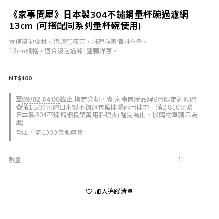
《家事問屋》日本製304不鏽鋼量杯碗過濾網
13cm (可搭配同系列量杯碗使用)
方便浸泡食材、過濾蛋液等，料理前置備料作業。
13cm規格，適合浸泡過濾1整顆洋蔥。
NT$400
至
09/02 04:00
截止
指定分類，✿ 家事問屋品牌8月限定滿額贈
✿滿1,500元贈日本製不鏽鋼包餡抹醬兩用抹刀，滿2,800元贈
日本製304不鏽鋼細長型萬用料理夾(贈完為止，以購物車顯示為
準)
全店，滿1000元免運費
數量
加入追蹤清單