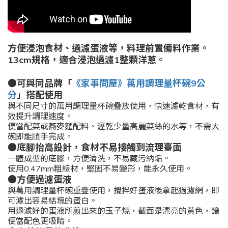
方便浸泡食材、過濾蛋液等，料理前置備料作業。
13cm規格，適合浸泡過濾1整顆洋蔥。
●可與同品牌「
《家事問屋》萬用調理量杯碗9公
分
」搭配使用
與不同尺寸的萬用調理量杯碗疊放使用，快速濾乾食材，有
效提升調理速度。
便當配菜或蕎麥麵配料、瀝乾少量高麗菜絲的水等，不需大
碗即能順手完成。
●底腳抬高設計，食材不易接觸到流理臺面
一體成型的底腳，方便清洗，不易藏污納垢。
使用0.47mm粗線材，堅固不易變形，能永久使用。
●方便過濾蛋液
與萬用調理量杯碗重疊使用，攪拌好蛋液後拿起過濾網，即
可濾出容易結塊的蛋白。
用過濾好的蛋液所煎出來的玉子燒，截面是漂亮的黃色，讓
便當配色更吸睛。