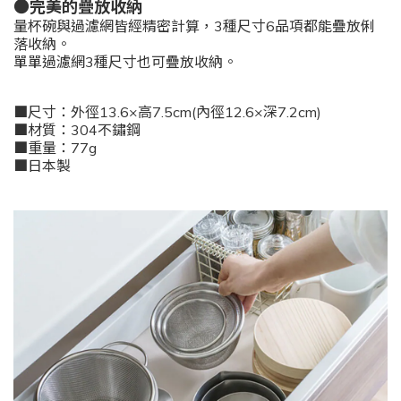
●完美的疊放收納
量杯碗與過濾網皆經精密計算，3種尺寸6品項都能疊放俐
落收納。
單單過濾網3種尺寸也可疊放收納。
■尺寸：外徑13.6×高7.5cm(內徑12.6×深7.2cm)
■材質：304不鏽鋼
■重量：77g
■日本製