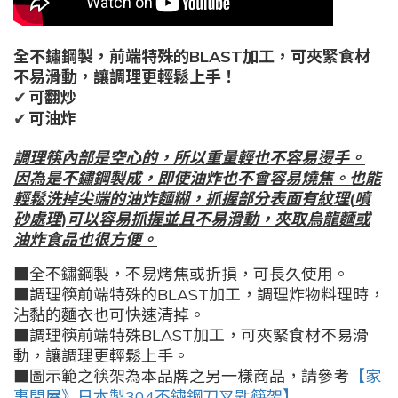
全不鏽鋼製，前端特殊的BLAST加工，可夾緊食材
不易滑動，讓調理更輕鬆上手！
可翻炒
✔
可油炸
✔
調理筷內部是空心的，所以重量輕也不容易燙手。
因為是不鏽鋼製成，即使油炸也不會容易燒焦。也能
輕鬆洗掉尖端的油炸麵糊，抓握部分表面有紋理
(
噴
砂處理
)
可以容易抓握並且不易滑動，夾取烏龍麵或
油炸食品也很方便。
■全不鏽鋼製，不易烤焦或折損，可長久使用。
■調理筷前端特殊的BLAST加工，調理炸物料理時，
沾黏的麵衣也可快速清掉。
■調理筷前端特殊BLAST加工，可夾緊食材不易滑
動，讓調理更輕鬆上手。
■圖示範之筷架為本品牌之另一樣商品，請參考
【家
事問屋》日本製304不鏽鋼刀叉匙筷架】