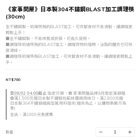
《家事問屋》日本製304不鏽鋼BLAST加工調理筷
(30cm)
全不鏽鋼製，前端特殊的BLAST加工，可夾緊食材不易滑動，讓調理更
輕鬆上手！
■全不鏽鋼製，不易烤焦或折損，可長久使用。
■調理筷前端特殊的BLAST加工，調理炸物料理時，沾黏的麵衣也可快
速清掉。
■調理筷前端特殊BLAST加工，可夾緊食材不易滑動，讓調理更輕鬆上
手。
NT$780
至
09/02 04:00
截止
指定分類，✿ 家事問屋品牌8月限定滿額贈
✿滿1,500元贈日本製不鏽鋼包餡抹醬兩用抹刀，滿2,800元贈
日本製304不鏽鋼細長型萬用料理夾(贈完為止，以購物車顯示為
準)
全店，滿1000元免運費
數量