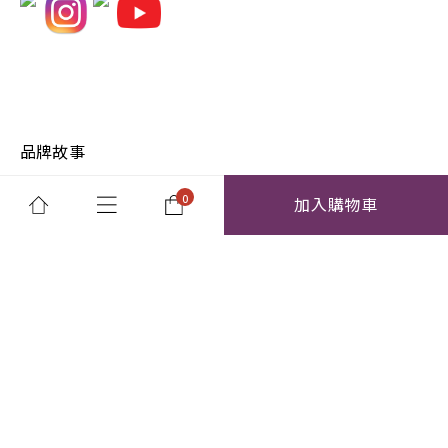
品牌故事
初次購物
加入購物車
About fujidinos
常見FAQ
▸新品上架 New In
✿ 家事問屋品牌8月限定滿額贈 ✿滿1,500元贈日本
製不鏽鋼包餡抹醬兩用抹刀，滿2,800元贈日本製
304不鏽鋼細長型萬用料理夾(贈完為止，以購物車顯
示為準)
日本設計 × 台灣製造 機能收納架｜單件95折，2件