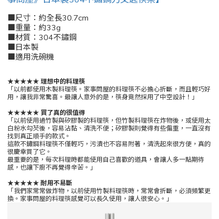
■尺寸：約全長30.7cm
■重量：約33g
■材質：304不鏽鋼
■日本製
■適用洗碗機
★★★★★
理想中的料理筷
「以前都使用木製料理筷。家事問屋的料理筷不必擔心折斷，而且輕巧好
用，讓我非常驚喜。最讓人意外的是，筷身竟然採用了中空設計！」
★★★★★
買了真的很值得
「以前使用過竹製與矽膠製的料理筷，但竹製料理筷在炸物後，或使用太
白粉水勾芡後，容易沾黏、清洗不便；矽膠製則覺得有些偏重，一直沒有
找到真正順手的款式。
這款不鏽鋼料理筷不僅輕巧，污漬也不容易附著，清洗起來很方便，真的
很慶幸買了它。
最重要的是，每次料理時都能使用自己喜歡的道具，會讓人多一點期待
感，也讓下廚不再覺得辛苦。」
★★★★★
耐用不易斷
「我們家常常做炸物，以前使用竹製料理筷時，常常會折斷，必須頻繁更
換。家事問屋的料理筷感覺可以長久使用，讓人很安心。」