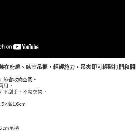
裝在廚房、臥室吊櫃，輕輕施力，吊夾即可輕鬆打開和關
，節省收納空間。
兩用。
，不刮手、不勾衣物。
.5×高1.6cm
2cm吊櫃