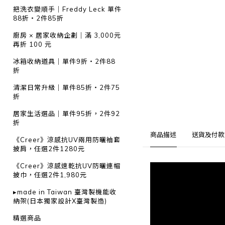
把洗衣變順手｜Freddy Leck 單件
88折・2件85折
廚房 × 居家收納企劃｜滿 3,000元
再折 100 元
冰箱收納道具｜單件9折・2件88
折
清潔日常升級｜單件85折・2件75
折
居家生活選品｜單件95折，2件92
折
商品描述
送貨及付款
《Creer》涼感抗UV兩用防曬袖套
披肩，任選2件1280元
《Creer》涼感速乾抗UV防曬連帽
披巾，任選2件1,980元
▸made in Taiwan 臺灣製機能收
納架(日本獨家設計X臺灣製造)
精選商品