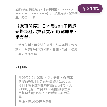
件商品
全部商品
/
精選品牌
/
【家事問屋・ kajidonya
made in Japan Niigate】
/
【洗曬用品・家事問
屋】洗濯・干す
《家事問屋》日本製304不鏽鋼
懸掛櫥櫃吊夾(4夾/可晾乾抹布、
手套等)
生活好便利，可安裝在廚房、臥室吊櫃，輕輕
施力，吊夾即可輕鬆打開和關閉，毛巾、橡膠
手套可快速乾燥。
NT$780
至
09/02 04:00
截止
指定分類，✿ 家事
問屋品牌8月限定滿額贈 ✿滿1,500元
贈日本製不鏽鋼包餡抹醬兩用抹刀，滿
2,800元贈日本製304不鏽鋼細長型萬
用料理夾(贈完為止，以購物車顯示為
準)
全店，滿1000元免運費