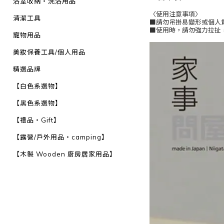
浴室收納・洗浴用品
〈使用注意事項〉
清潔工具
■請勿吊掛易變形或個人
■使用時，請勿強力拉扯
寵物用品
美妝保養工具/個人用品
精選品牌
【白色系選物】
【黑色系選物】
【禮品・Gift】
【露營/戶外用品・camping】
【木製 Wooden 廚房居家用品】