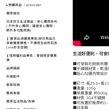
▸預購商品 ・preorder
獨家組合
日本防災生活選品｜安心備用系列
( 戶外安心備用｜露營安心備用｜
野外多功能用具)
❙ 斷貨出清優惠專區(部分商品已
享最優惠價格，不適用全店折扣及
Line好友促銷)
生活好便利，可安
❙惜物福利品專區｜會員限定優惠
價
■可安裝在廚房吊櫃
品牌鍋具
■不鏽鋼材質，乾溼
■貼心勾邊內彎設計
料理配件
■尺寸: 長25.5×寬11
廚房收納
■重量: 105g
■承載重量: 約500g
餐具食器
■材質: 304不鏽鋼
居家生活用品/收納
■可放置於板厚約1~
■日本製