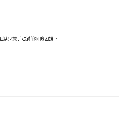
能減少雙手沾滿餡料的困擾。