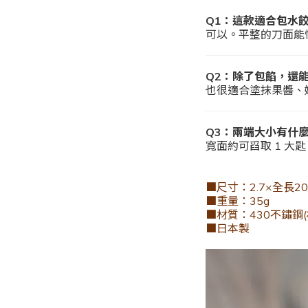
Q1：這款適合包水
可以。平整的刀面能
Q2：除了包餡，還
也很適合塗抹果醬、
Q3：兩端大小有什
寬面約可舀取 1 大
■尺寸：2.7×全長20.
■重量：35g
■材質：430不鏽鋼(板
■日本製