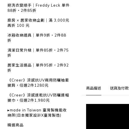
把洗衣變順手｜Freddy Leck 單件
88折・2件85折
廚房 × 居家收納企劃｜滿 3,000元
再折 100 元
冰箱收納道具｜單件9折・2件88
折
清潔日常升級｜單件85折・2件75
折
居家生活選品｜單件95折，2件92
折
《Creer》涼感抗UV兩用防曬袖套
披肩，任選2件1280元
商品描述
送貨及付款
《Creer》涼感速乾抗UV防曬連帽
披巾，任選2件1,980元
▸made in Taiwan 臺灣製機能收
納架(日本獨家設計X臺灣製造)
精選商品