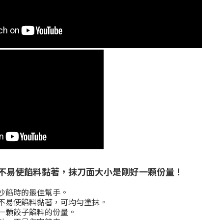
不易使餡料黏著，抹刀面大小是剛好一顆份量！
沙餡時的最佳幫手。
不易使餡料黏著，可均勻塗抹。
一顆餃子餡料的份量。