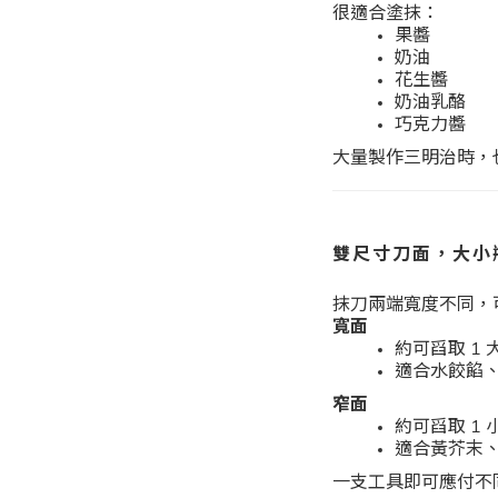
很適合塗抹：
果醬
奶油
花生醬
奶油乳酪
巧克力醬
大量製作三明治時，
雙尺寸刀面，大小
抹刀兩端寬度不同，
寬面
約可舀取 1 
適合水餃餡
窄面
約可舀取 1 
適合黃芥末
一支工具即可應付不