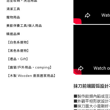
浴室收納・洗浴用品
清潔工具
寵物用品
美妝保養工具/個人用品
精選品牌
【白色系選物】
【黑色系選物】
【禮品・Gift】
【露營/戶外用品・camping】
【木製 Wooden 廚房居家用品】
抹刀前端圓弧設計
■製作餃類內餡或豆
■外觀平坦形狀設計
■抹刀面大小是剛好