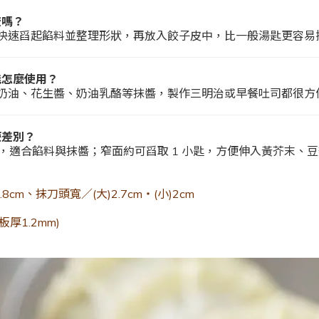
餃嗎？
快速舀起餡料並整理形狀，再放入餃子皮中，比一般湯匙更容易
能怎麼使用？
奶油、花生醬、奶油乳酪等抹醬，製作三明治或早餐吐司都很方
麼差別？
匙，適合餡料與抹醬；窄面約可舀取 1 小匙，方便伸入黃芥末、
8cm、抹刀頭寬／(大)2.7cm‧(小)2cm
厚1.2mm)