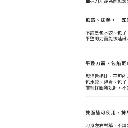
■抹刀前端為圓弧設
包餡、抹醬，一支
不論是包水餃、包子
平整的刀面能快速舀
平整刀面，包餡更
與湯匙相比，平坦的
包水餃、燒賣、包子
前端採圓角設計，不
雙面皆可使用，抹
刀身左右對稱，不論