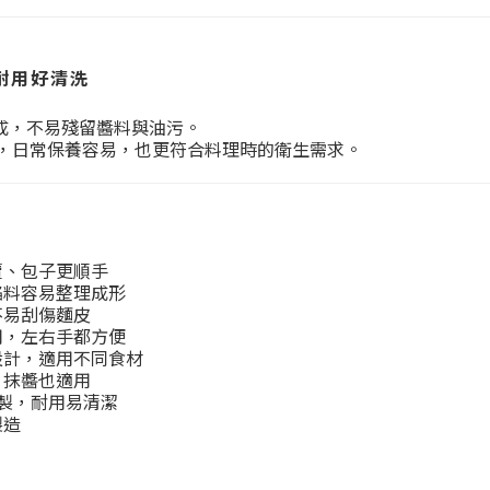
，耐用好清洗
鋼製成，不易殘留醬料與油污。
，日常保養容易，也更符合料理時的衛生需求。
賣、包子更順手
餡料容易整理成形
不易刮傷麵皮
用，左右手都方便
設計，適用不同食材
、抹醬也適用
鏽鋼製，耐用易清潔
製造