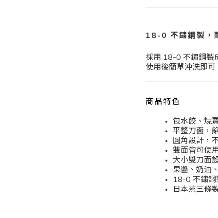
18-0 不鏽鋼製
採用 18-0 不鏽
使用後簡單沖洗即可
商品特色
包水餃、燒
平整刀面，
圓角設計，
雙面皆可使
大小雙刀面
果醬、奶油
18-0 不
日本燕三條