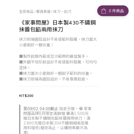
件商品
全部商品
/
餐具食器
/
抹刀・刮刀
《家事問屋》日本製430不鏽鋼
抹醬包餡兩用抹刀
抹刀前端圓弧設計不易使餡料黏著，抹刀面大
小是剛好一顆份量！
■製作餃類內餡或豆沙餡時的最佳幫手。
■外觀平坦形狀設計不易使餡料黏著，可均勻
塗抹。
■抹刀面大小是剛好一顆餃子餡料的份量。
■抹刀前端為圓弧設計，不易傷害餃皮。
NT$200
至
09/02 04:00
截止
指定分類，✿ 家事
問屋品牌8月限定滿額贈 ✿滿1,500元
贈日本製不鏽鋼包餡抹醬兩用抹刀，滿
2,800元贈日本製304不鏽鋼細長型萬
用料理夾(贈完為止，以購物車顯示為
準)