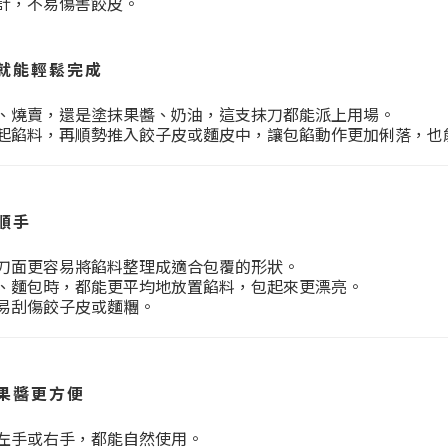
計，不易傷害餃皮。
就能輕鬆完成
、燒賣，還是塗抹果醬、奶油，這支抹刀都能派上用場。
起餡料，再順勢推入餃子皮或麵皮中，讓包餡動作更加俐落，也
順手
刀面更容易將餡料整理成適合包覆的形狀。
、麵包時，都能更平均地放置餡料，包起來更漂亮。
易刮傷餃子皮或麵糰。
果醬更方便
左手或右手，都能自然使用。