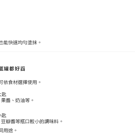
也能快速均勻塗抹。
瓶罐都好舀
可依食材選擇使用。
大匙
、果醬、奶油等。
小匙
、豆瓣醬等瓶口較小的調味料。
同用途。