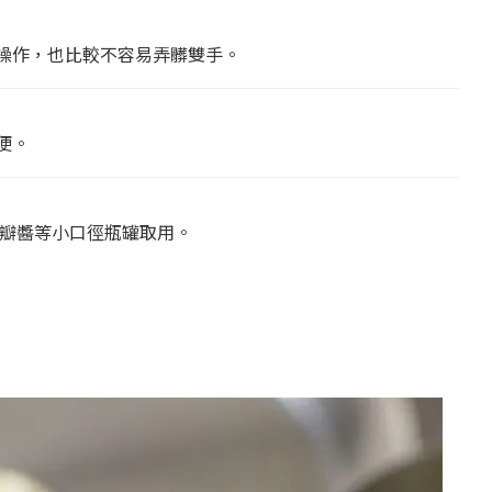
操作，也比較不容易弄髒雙手。
便。
豆瓣醬等小口徑瓶罐取用。