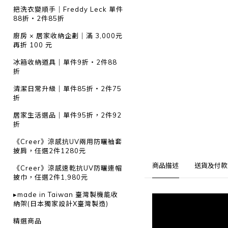
把洗衣變順手｜Freddy Leck 單件
88折・2件85折
廚房 × 居家收納企劃｜滿 3,000元
再折 100 元
冰箱收納道具｜單件9折・2件88
折
清潔日常升級｜單件85折・2件75
折
居家生活選品｜單件95折，2件92
折
《Creer》涼感抗UV兩用防曬袖套
披肩，任選2件1280元
商品描述
送貨及付款
《Creer》涼感速乾抗UV防曬連帽
披巾，任選2件1,980元
▸made in Taiwan 臺灣製機能收
納架(日本獨家設計X臺灣製造)
精選商品