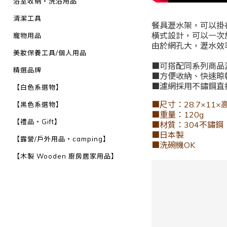
浴室收納・洗浴用品
清潔工具
餐具瀝水架，可以掛
橫式設計，可以一次
寵物用品
由於網孔大，瀝水效
美妝保養工具/個人用品
■可搭配同系列商品
精選品牌
■方便收納、快速晾
■濾網採用不鏽鋼直
【白色系選物】
■尺寸：28.7×11×
【黑色系選物】
■重量：120g
【禮品・Gift】
■材質：304不鏽鋼
■日本製
【露營/戶外用品・camping】
■洗碗機OK
【木製 Wooden 廚房居家用品】