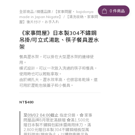
件商品
全部商品
/
精選品牌
/
【家事問屋・ kajidonya
made in Japan Niigate】
/
【清洗收納・家事問
屋】後片付け・お手入れ
《家事問屋》日本製304不鏽鋼
吊掛/可立式湯匙、筷子餐具瀝水
架
餐具瀝水架，可以掛在大型瀝水架的邊緣使
用。
橫式設計，可以一次放入洗過的筷子和餐具，
使用時也可以輕鬆拿取。
由於網孔大，瀝水效率高，也很容易乾燥。還
可用於瀝乾包裝蓋子和小餐具。
NT$480
至
09/02 04:00
截止
指定分類，✿ 家事
問屋品牌8月限定滿額贈 ✿滿1,500元
贈日本製不鏽鋼包餡抹醬兩用抹刀，滿
2,800元贈日本製304不鏽鋼細長型萬
用料理夾(贈完為止，以購物車顯示為