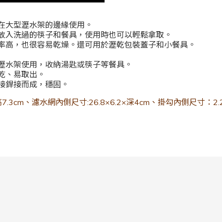
在大型瀝水架的邊緣使用。
放入洗過的筷子和餐具，使用時也可以輕鬆拿取。
率高，也很容易乾燥。
還可用於瀝乾包裝蓋子和小餐具。
瀝水架使用，收納湯匙或筷子等餐具。
乾、易取出。
接銲接而成，穩固。
高7.3cm、濾水網內側尺寸:26.8×6.2×深4cm、掛勾內側尺寸：2.