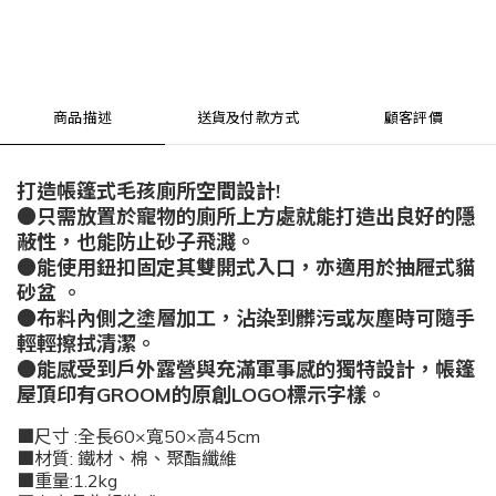
商品描述
送貨及付款方式
顧客評價
打造帳篷式毛孩廁所空間設計!
●只需放置於寵物的廁所上方處就能打造出良好的隱
蔽性，也能防止砂子飛濺。
●能使用鈕扣固定其雙開式入口，亦適用於抽屜式貓
砂盆 。
●布料內側之塗層加工，沾染到髒污或灰塵時可隨手
輕輕擦拭清潔。
●能感受到戶外露營與充滿軍事感的獨特設計，帳篷
屋頂印有GROOM的原創LOGO標示字樣。
■尺寸 :全長60×寬50×高45cm
■材質: 鐵材、棉、聚酯纖維
■重量:1.2kg