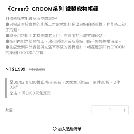
《Creer》GROOM系列 鐵製寵物帳篷
打造帳篷式毛孩廁所空間設計!
●只需放置於寵物的廁所上方處就能打造出良好的隱蔽性，也能防止砂
子飛濺。
●能使用鈕扣固定其雙開式入口，亦適用於抽屜式貓砂盆 。 
●布料內側之塗層加工，沾染到髒污或灰塵時可隨手輕輕擦拭清潔。 
●能感受到戶外露營與充滿軍事感的獨特設計，帳篷屋頂印有GROOM
的原創LOGO標示字樣。
NT$1,999
NT$2,680
至
09/02 04:00
截止
指定商品，居家生活選品｜單件95折，2件
92折
全店，滿1000元免運費
數量
加入追蹤清單