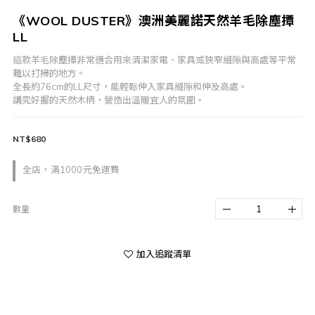
《WOOL DUSTER》澳洲美麗諾天然羊毛除塵撢
LL
這款羊毛除塵撢非常適合用來清潔家電、家具或狹窄縫隙與高處等平常
難以打掃的地方。
全長約76cm的LL尺寸，能輕鬆伸入家具縫隙和伸及高處。
講究好握的天然木柄，營造出溫暖宜人的氛圍。
NT$680
全店，滿1000元免運費
數量
加入追蹤清單