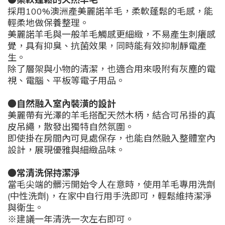
採用100%澳洲產美麗諾羊毛，柔軟蓬鬆的毛感，能
輕柔地做保養整理。
美麗諾羊毛與一般羊毛觸感更細緻，不易產生刺癢感
覺，具有抑臭、抗菌效果，同時能有效抑制靜電產
生。
除了層架與小物的清潔，也適合用來吸附有灰塵的電
視、電腦、平板等電子用品。
●自然融入室內裝潢的設計
美麗帶有光澤的羊毛搭配天然木柄，結合可吊掛的真
皮吊繩，散發出獨特自然氛圍。
即使掛在房間內可見處保存，也能自然融入整體室內
設計，展現優雅與細緻品味。
●常清洗保持潔淨
當毛尖端的髒污開始令人在意時，使用羊毛專用洗劑
(中性洗劑)，在家中自行用手洗即可，輕鬆維持潔淨
與衛生。
※建議一年清洗一次左右即可。