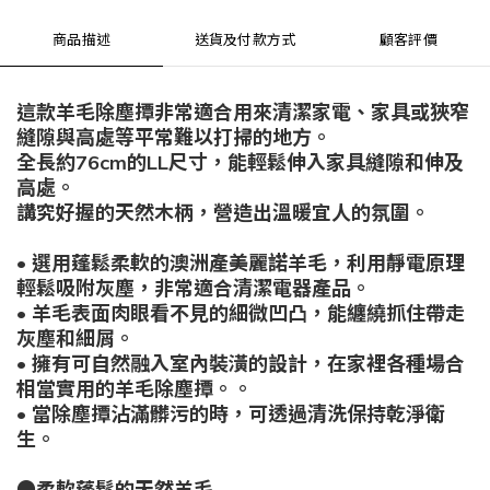
商品描述
送貨及付款方式
顧客評價
這款羊毛除塵撢非常適合用來清潔家電、家具或狹窄
縫隙與高處等平常難以打掃的地方。
全長約76cm的LL尺寸，能輕鬆伸入家具縫隙和伸及
高處。
講究好握的天然木柄，營造出溫暖宜人的氛圍。
• 選用蓬鬆柔軟的澳洲產美麗諾羊毛，利用靜電原理
輕鬆吸附灰塵，非常適合清潔電器產品。
• 羊毛表面肉眼看不見的細微凹凸，能纏繞抓住帶走
灰塵和細屑。
• 擁有可自然融入室內裝潢的設計，在家裡各種場合
相當實用的羊毛除塵撢。。
• 當除塵撢沾滿髒污的時，可透過清洗保持乾淨衛
生。
●柔軟蓬鬆的天然羊毛