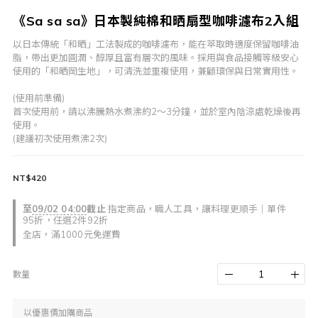
《Sa sa sa》日本製純棉和晒扇型咖啡濾布2入組
以日本傳統「和晒」工法製成的咖啡濾布，能在萃取時適度保留咖啡油
脂，帶出更加圓潤、醇厚且富有層次的風味。採用與食品接觸等級安心
使用的「和晒岡生地」，可清洗並重複使用，兼顧環保與日常實用性。
(使用前準備)
首次使用前，請以沸騰熱水煮沸約2～3分鐘，並於室內陰涼處乾燥後再
使用。
(建議初次使用煮沸2次)
NT$420
至
09/02 04:00
截止
指定商品，職人工具，讓料理更順手｜單件
95折，任選2件92折
全店，滿1000元免運費
數量
以優惠價加購商品