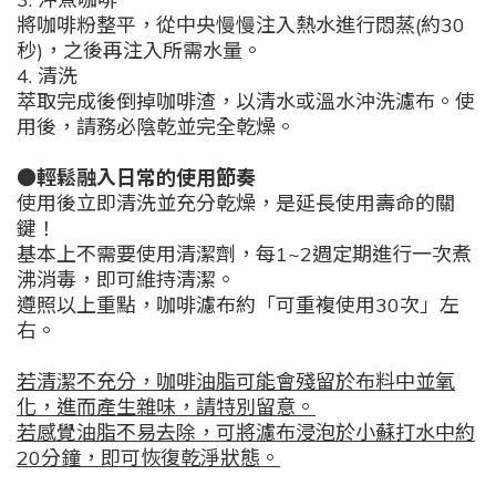
將咖啡粉整平，從中央慢慢注入熱水進行悶蒸(約30
秒)，之後再注入所需水量。
4. 清洗
萃取完成後倒掉咖啡渣，以清水或溫水沖洗濾布。使
用後，請務必陰乾並完全乾燥。
●輕鬆融入日常的使用節奏
使用後立即清洗並充分乾燥，是延長使用壽命的關
鍵！
基本上不需要使用清潔劑，每1~2週定期進行一次煮
沸消毒，即可維持清潔。
遵照以上重點，咖啡濾布約「可重複使用30次」左
右。
若清潔不充分，咖啡油脂可能會殘留於布料中並氧
化，進而產生雜味，請特別留意。
若感覺油脂不易去除，可將濾布浸泡於小蘇打水中約
20分鐘，即可恢復乾淨狀態。