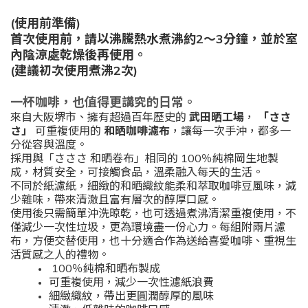
(使用前準備)
首次使用前，請以沸騰熱水煮沸約2～3分鐘，並於室
內陰涼處乾燥後再使用。
(建議初次使用煮沸2次)
一杯咖啡，也值得更講究的日常。
來自大阪堺市、擁有超過百年歷史的
武田晒工場
，
「ささ
さ」
可重複使用的
和晒咖啡濾布
，讓每一次手沖，都多一
分從容與溫度。
採用與「さささ 和晒卷布」相同的 100％純棉岡生地製
成，材質安全，可接觸食品，溫柔融入每天的生活。
不同於紙濾紙，細緻的和晒織紋能柔和萃取咖啡豆風味，減
少雜味，帶來清澈且富有層次的醇厚口感。
使用後只需簡單沖洗晾乾，也可透過煮沸清潔重複使用，不
僅減少一次性垃圾，更為環境盡一份心力。每組附兩片濾
布，方便交替使用，也十分適合作為送給喜愛咖啡、重視生
活質感之人的禮物。
100％純棉和晒布製成
可重複使用，減少一次性濾紙浪費
細緻織紋，帶出更圓潤醇厚的風味