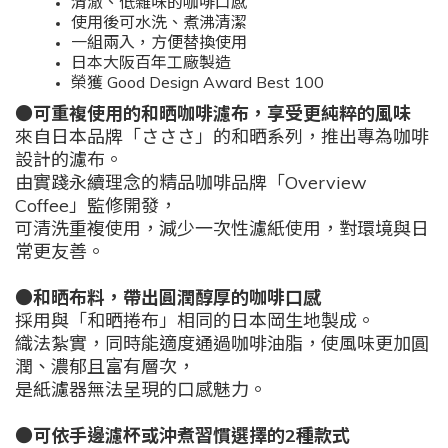
清澈、低雜味的咖啡口感
使用後可水洗、煮沸清潔
一組兩入，方便替換使用
日本大阪百年工廠製造
榮獲 Good Design Award Best 100
●可重複使用的和晒咖啡濾布，享受更純粹的風味
來自日本品牌「さささ」的和晒系列，推出專為咖啡
設計的濾布。
由實踐永續理念的精品咖啡品牌「Overview
Coffee」監修開發，
可清洗重複使用，減少一次性濾紙使用，對環境與日
常更友善。
●和晒布料，帶出圓潤醇厚的咖啡口感
採用與「和晒捲布」相同的日本岡生地製成。
織法紮實，同時能適度通過咖啡油脂，使風味更加圓
潤、濃郁且富有層次，
是紙濾器無法呈現的口感魅力。
●可依手邊濾杯或沖煮習慣選擇的2種款式