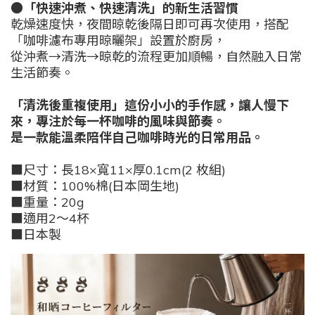
●「快速沖煮、快速清洗」的新生活習慣
乾燥速度快，夜間晾乾後隔日即可再次使用，搭配
「咖啡濾布專用晾曬架」設置於廚房，
從沖煮→清洗→晾乾的流程更加順暢，自然融入日常
生活節奏。
「清洗後重複使用」這份小小的手作感，讓人慢下
來，專注於每一杯咖啡的風味與節奏。
是一款能溫柔陪伴自己咖啡時光的日常用品。
■尺寸：長18×寬11×厚0.1cm(2 枚組)
■材質：100%棉(日本岡生地)
■重量：20g
■適用2～4杯
■日本製