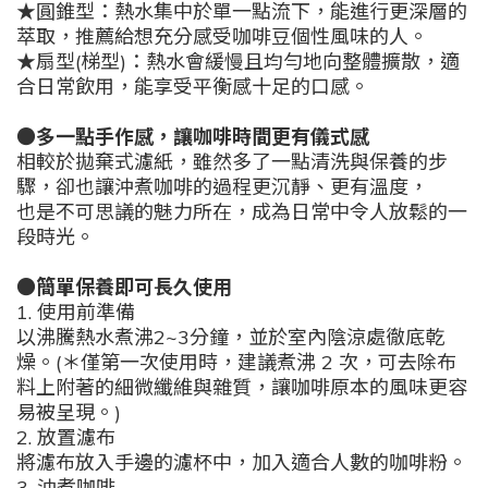
★圓錐型：熱水集中於單一點流下，能進行更深層的
萃取，推薦給想充分感受咖啡豆個性風味的人。
★扇型(梯型)：熱水會緩慢且均勻地向整體擴散，適
合日常飲用，能享受平衡感十足的口感。
●多一點手作感，讓咖啡時間更有儀式感
相較於拋棄式濾紙，雖然多了一點清洗與保養的步
驟，卻也讓沖煮咖啡的過程更沉靜、更有溫度，
也是不可思議的魅力所在，成為日常中令人放鬆的一
段時光。
●簡單保養即可長久使用
1. 使用前準備
以沸騰熱水煮沸2~3分鐘，並於室內陰涼處徹底乾
燥。(＊僅第一次使用時，建議煮沸 2 次，可去除布
料上附著的細微纖維與雜質，讓咖啡原本的風味更容
易被呈現。)
2. 放置濾布
將濾布放入手邊的濾杯中，加入適合人數的咖啡粉。
3. 沖煮咖啡