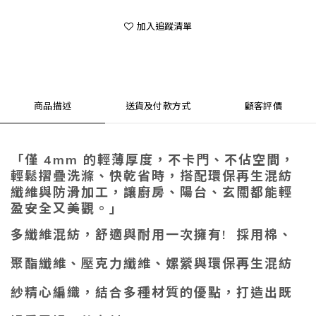
加入追蹤清單
商品描述
送貨及付款方式
顧客評價
「僅 4mm 的輕薄厚度，不卡門、不佔空間，
輕鬆摺疊洗滌、快乾省時，搭配環保再生混紡
纖維與防滑加工，讓廚房、陽台、玄關都能輕
盈安全又美觀。」
多纖維混紡，舒適與耐用一次擁有!
採用
棉、
聚酯纖維、壓克力纖維、嫘縈
與
環保再生混紡
紗
精心編織，結合多種材質的優點，打造出既