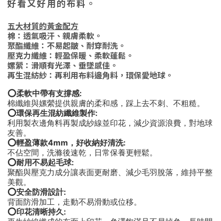
好看又好用的布料。
五大材質的黃金配方
棉：透氣吸汗、親膚柔軟。
聚酯纖維：不易起皺、耐穿耐洗。
壓克力纖維：輕盈保暖、柔軟蓬鬆。
嫘縈：滑順有光澤、垂墜感佳。
再生混紡紗：再利用布料邊角料，環保愛地球。
⭕柔軟中帶有支撐感:
棉纖維與嫘縈提供親膚的柔和感，踩上去不刺、不粗糙。
⭕環保再生混紡纖維製作:
利用製衣邊角料再製成紗線並印花，減少資源浪費，對地球
友善。
⭕輕盈薄款4mm，好收納好清洗:
不佔空間，洗滌後速乾，日常保養更輕鬆。
⭕耐用不易起毛球:
聚酯與壓克力成分讓表面更耐磨、減少毛羽脫落，維持平整
美觀。
⭕安全防滑設計:
背面防滑加工，走動不易滑動或位移。
⭕印花清晰持久: