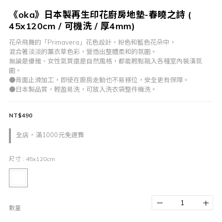
《oka》日本製再生印花廚房地墊-春曉之詩 (
45x120cm / 可機洗 / 厚4mm)
花朵飛舞的「Primavera」花色設計，粉色和藍色花朵中，
混合著淡淡的薰衣草色彩，營造出整體柔和的氛圍。
無論是優雅、女性氣質還是自然風格，都能輕鬆融入各種室內裝潢氛
圍。
●背面止滑加工，即使在廚房走動也不易移位，安全更有保障。
●日本製品質，輕盈易洗，可放入洗衣袋整件機洗。
NT$490
全店，滿1000元免運費
尺寸
: 45x120cm
數量