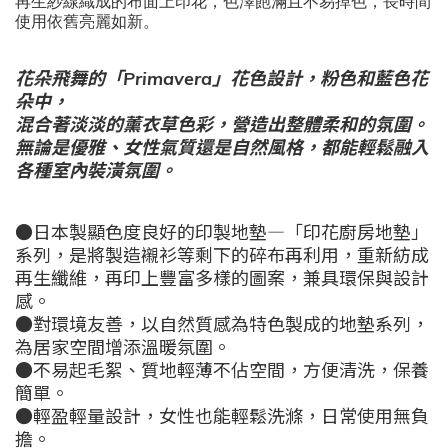
再生紗線織成的布面上印花，色澤飽滿且不易掉色，長時間
使用依舊亮麗如新。
花朵飛舞的「Primavera」花色設計，粉色和藍色花
朵中，
混合著淡淡的薰衣草色彩，營造出整體柔和的氛圍。
無論是優雅、女性氣質還是自然風格，都能輕鬆融入
各種室內裝潢氛圍。
●日本製顯色度良好的印製地墊―「印花廚房地墊」
系列，是將製造襯衫等剩下的碎布再利用，重新紡成
再生纖維，再印上豐富多樣的圖案，兼具環保與設計
感。
●對環境友善，以自然質感為特色製成的地墊系列，
為居家空間增添溫暖氛圍。
●不易起毛絮、質地輕薄不佔空間，方便清洗，保養
簡單。
●輕盈輕量設計，女性也能輕鬆洗滌，日常使用無負
擔。