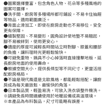
●圖案選擇豐富，包含角色人物、花朵等多種風格的
圖案可選擇。
●洗手間、廚房等多種場所都可鋪設，不易卡住抽屜
等物品，適用範圍廣泛。
●背面止滑加工，即使在廚房走動也不易移位，安全
更有保障。
●縫製堅固、不易變形，圓角設計使地墊不易翹起，
腳不易被絆到，使用更安心。
●適度的厚度可減輕長時間站立時對腳、膝蓋和腰部
的負擔，讓料理時光更輕鬆愉快。
●可避免重物、鍋具不小心掉落時直接撞擊地板，延
長廚房地面的使用壽命。
●根據空間大小，提供長條型等不同尺寸，更靈活搭
配廚房格局。
●不論是現代風還是北歐風格，都能輕鬆搭配，讓廚
房成為每天最放鬆、最愉快的角落。
●日本製品質，輕盈易洗，可放入洗衣袋整件機洗。
※請避免長時間連續使用於地暖設備或高溫環境。
※本產品為布料製品，尺寸可能略有誤差。