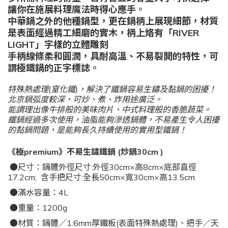
讓你在施展料理魔法時得心應手。
中華鍋之外的他種鍋型，更在鍋柄上展現細節，材質
是表面經過精工細磨的實木，柄上烙有「RIVER
LIGHT」字樣的立體雕刻
手柄線條柔和圓潤，具耐高溫、不易裂開的特性，可
謂極鐵鍋的正字標誌。
特殊熱處理(窒化鐵)，解決了鐵鍋容易生鏽及黏鍋的困擾！
北京鍋弧度較深，可炒、煮、炸用途廣泛。
能調理出像牛排般的美味肉片、中式料理般的香脆蔬菜。
鐵鍋經過多次使用，油脂能夠滲透鍋體，不易產生令人困擾
的黏鍋問題，是能夠長久持續使用的實用型鐵鍋！
《極
premium
》不易生鏽鐵鍋
(炒鍋
30cm )
●尺寸：鍋體外徑尺寸
:
外徑
30cm
×高8
cm
×底部直徑
17.2cm;
含手把尺寸
:
全長
50cm
×寬
30cm
×高
13.5cm
●滿水容量：4
L
●重量：
1200g
●材質：鍋體／
1.6mm
厚鐵板
(
表面特殊熱處理
)
、把手／天