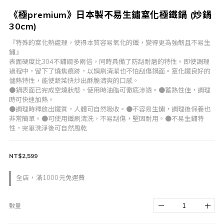
《極premium》日本製不易生鏽窒化極鐵鍋 (炒鍋
30cm)
『特殊的窒化熱處理，使得本質容易氧化的鐵，變得更為強韌且不易生
鏽』
表面硬度比304不鏽鋼多兩倍，同時具備了防刮耐磨的特性。即使調理
過程中，留下了燒焦痕跡，以鋼刷清潔也不怕刮傷鍋面。窒化鐵良好的
儲熱特性，能使蔬菜快炒出酥脆清爽的口感。
●鍋表面已完成空燒狀態，使用時油脂可徹底滲透。●蓄熱性佳，調理
時可快速加熱。
●調理時釋放出鐵質，人體可自然吸收。●不容易生鏽，調理後保養也
非常簡單。●可使用鐵刷清洗，不易刮傷，堅固耐用。●不易生鏽特
性，完畢洗淨後可自然風乾
NT$2,599
全店，滿1000元免運費
數量