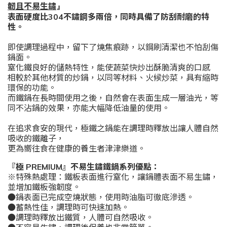
韌且不易生鏽
』
表面硬度比304不鏽鋼多兩倍，同時具備了防刮耐磨的特
性。
即使調理過程中，留下了燒焦痕跡，以鋼刷清潔也不怕刮傷
鍋面。
窒化鐵良好的儲熱特性，能使蔬菜快炒出酥脆清爽的口感
相較於其他材質的炒鍋，以同等材料、火候炒菜，具有縮時
環保的功能。
而鐵鍋在長時間使用之後，自然會在表面生成一層油光，等
同不沾鍋的效果，亦能大幅降低油量的使用。
在追求食安的現代，極鐵之鍋能在調理時釋放出讓人體自然
吸收的鐵離子，
更為嚮往食在健康的養生者津津樂道。
『極 PREMIUM』不易生鏽鐵鍋系列優點：
※特殊熱處理：鐵板表面進行窒化，讓鍋體表面不易生鏽，
並增加鐵板強韌度。
●鍋表面已完成空燒狀態，使用時油脂可徹底滲透。
●蓄熱性佳，調理時可快速加熱。
●調理時釋放出鐵質，人體可自然吸收。