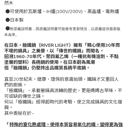
然木
●可使用於瓦斯爐
、IH爐(100V/200V)
、黑晶爐
、電熱爐
●日本製
●
附原廠說明書，因原廠說明書可能會有更新情況，以原廠提供最新版
本為準。
在日本，極鐵鍋（RIVER LIGHT）擁有「精心使用30年而
不壞的鍋具」之美譽，以「傳世的鐵鍋」而聞名。
回溯1960-70年代，聚四氟乙烯（一種抗有機溶劑、不黏
塗層的塑料）長柄鍋的使用，在日本蔚為風潮
但「極鐵鍋」仍堅持出品鐵質長柄平底鍋。
直至20世紀末，健康、環保的意識抬頭，鐵鍋才又重回人
們的廚房。
「極鐵鍋」，承載著鍋具流轉的歷史，更是媽媽古早味，不
可或缺的傳世之鍋。
何以「極鐵鍋」經得起時代的考驗，使之完成鍋具的文化復
興。
其中奧秘在於~
特殊的窒化熱處理，使得本質容易氧化的鐵，變得更為強
『