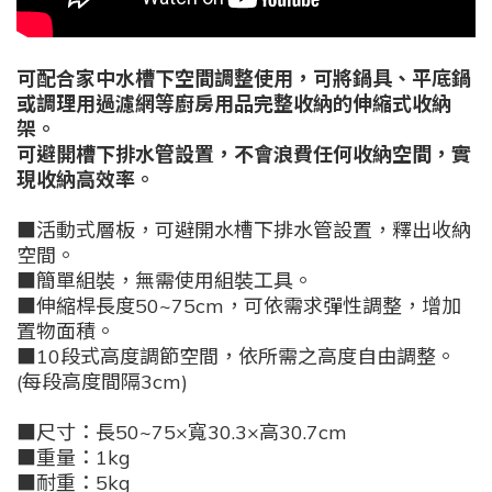
可配合家中水槽下空間調整使用，可將鍋具、平底鍋
或調理用過濾網等廚房用品完整收納的伸縮式收納
架。
可避開槽下排水管設置，不會浪費任何收納空間，實
現收納高效率。
■活動式層板，可避開水槽下排水管設置，釋出收納
空間。
■簡單組裝，無需使用組裝工具。
■伸縮桿長度50~75cm，可依需求彈性調整，增加
置物面積。
■10段式高度調節空間，依所需之高度自由調整。
(每段高度間隔3cm)
■尺寸：長50~75×寬30.3×高30.7cm
■重量：1kg
■耐重：5kg