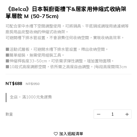
《Belca》日本製廚衛槽下&居家用伸縮式收納架
單層款 M (50-75cm)
可配合家中水槽下空間調整使用，可將鍋具、平底鍋或調理用過濾網等
廚房用品完整收納的伸縮式收納架。
可避開槽下排水管設置，不會浪費任何收納空間，實現收納高效率。
■活動式層板，可避開水槽下排水管設置，釋出收納空間。
■簡單組裝，無需使用組裝工具。
■伸縮桿長度33~50cm，可依需求彈性調整，增加置物面積。
■10段式高度調節空間，依所需之高度自由調整。(每段高度間隔3cm
NT$688
NT$950
全店，滿1000元免運費
數量
加入追蹤清單