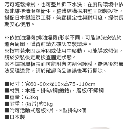
污可輕鬆擦拭，也可整片拆下水洗，在廚房環境中依
然能維持清潔與衛生。整體結構採用堅固鋼製設計，
搭配日本製細緻工藝，兼顧穩定性與耐用度，提供長
期安心使用。
※依抽油煙機(排油煙機)形狀不同，可能無法安裝於
爐台周圍，購買前請先確認安裝環境。
※撐桿若未固定牢固或使用中鬆動，可能導致傾倒，
請於安裝後定期檢查固定狀態。
※不鏽鋼層板表面可能附有防刮保護膜，撕除後恕無
法受理退貨，請於確認商品無誤後再行撕除。
■尺寸：寬60~90×深19×高75~110cm
■材質：本體・掛勾/鋼(鍍鉻)、層板/不鏽鋼
■重量：6.3kg
■耐重：(每片)約3kg
■附可活動式層板3片、S型掛勾3個
■日本製