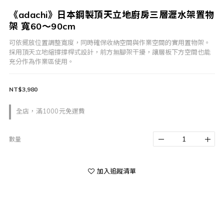
《adachi》日本鋼製頂天立地廚房三層瀝水架置物
架 寬60～90cm
可依擺放位置調整寬度，同時確保收納空間與作業空間的實用置物架。
採用頂天立地縮撐撐桿式設計，前方無腳架干擾，讓層板下方空間也能
充分作為作業區使用。
NT$3,980
全店，滿1000元免運費
數量
加入追蹤清單