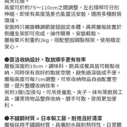
與天花板。
高度可於約75～110cm之間調整，左右撐桿可分別
伸縮，即使有高度落差也能靈活安裝，適用多種廚房
環境。
安裝時只需旋轉調節旋鈕固定本體，再將層板放置於
側邊支架即可完成，操作簡單、安裝輕鬆。
層板單片耐重約3kg，搭配堅固鋼製框架，使用穩定
安心。
●靈活收納設計，取放順手更有效率
層板深度約19cm，調味料、廚具或餐具皆可輕鬆收
納，同時保有良好的取放空間，避免過深造成不便。
層板高度可每7cm調整，可依收納物品自由配置空
間，提升整體收納效率。
另附3個S型掛勾，可吊掛量匙、夾子、抹布等廚房工
具，讓常用物品整齊收納、隨手可取，使用更加便
利。
●不鏽鋼材質 × 日本製工藝，耐用且好清潔
層板採用不鏽鋼材質，具備耐水與耐熱特性，日常髒