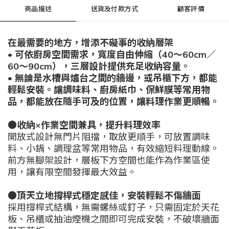
商品描述
送貨及付款方式
顧客評價
在最需要的地方，增添不礙事的收納層架
• 可依廚房空間需求，寬度自由伸縮（40～60cm／
60～90cm），三層設計提供充足收納容量。
• 無論是水槽與爐台之間的牆邊，或吊櫃下方，都能
輕鬆安裝。讓調味料、廚房紙巾、保鮮膜等常用物
品，都能放在隨手可及的位置，讓料理作業更順暢。
●收納×作業空間兼具，提升料理效率
開放式設計無門片阻擋，取放更順手，可放置調味
料、小鍋、調理盆等常用物品，有效縮短料理動線。
前方無腳架設計，層板下方空間也能作為作業區使
用，讓有限空間發揮最大效益。
●頂天立地撐桿式穩定感佳，安裝輕鬆不傷牆面
採用撐桿式結構，無需螺絲或釘子，只需固定於天花
板、吊櫃或抽油煙機之間即可完成安裝，不破壞牆面